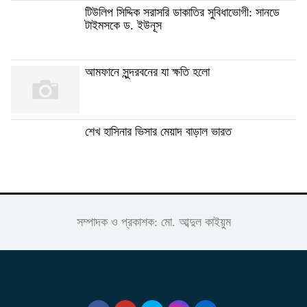
টিউলিপ সিদ্দিক সরাসরি ডাকাতির সুবিধাভোগী: সানডে
টাইমসকে ড. ইউনূস
আমফানে সুন্দরবনের যা ক্ষতি হলো
শেখ হাসিনার ভিসার মেয়াদ বাড়াল ভারত
সম্পাদক ও প্রকাশক: মো. আব্দুল কাইয়ুম