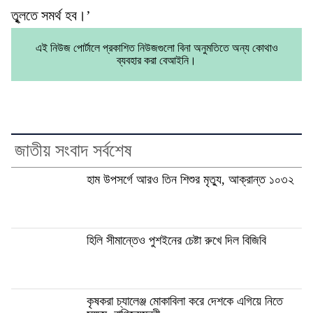
তুৃলতে সমর্থ হব।’
এই নিউজ পোর্টালে প্রকাশিত নিউজগুলো বিনা অনুমতিতে অন্য কোথাও
ব্যবহার করা বেআইনি।
জাতীয় সংবাদ সর্বশেষ
হাম উপসর্গে আরও তিন শিশুর মৃত্যু, আক্রান্ত ১০৩২
হিলি সীমান্তেও পুশইনের চেষ্টা রুখে দিল বিজিবি
কৃষকরা চ্যালেঞ্জ মোকাবিলা করে দেশকে এগিয়ে নিতে