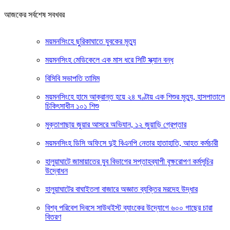
আজকের সর্বশেষ সবখবর
ময়মনসিংহে ছুরিকাঘাতে যুবকের মৃত্যু
ময়মনসিংহ মেডিকেলে এক মাস ধরে সিটি স্ক্যান বন্ধ
বিসিবি সভাপতি তামিম
ময়মনসিংহে হামে আক্রান্ত হয়ে ২৪ ঘণ্টায় এক শিশুর মৃত্যু, হাসপাতালে
চিকিৎসাধীন ১০১ শিশু
মুক্তাগাছায় জুয়ার আসরে অভিযান, ১২ জুয়াড়ি গ্রেপ্তার
ময়মনসিংহ ডিসি অফিসে দুই বিএনপি নেতার হাতাহাতি, আহত কর্মচারী
হালুয়াঘাটে জামায়াতের যুব বিভাগের সপ্তাহব্যাপী বৃক্ষরোপণ কর্মসূচির
উদ্বোধন
হালুয়াঘাটের বাঘাইতলা বাজারে অজ্ঞাত ব্যক্তির মরদেহ উদ্ধার
বিশ্ব পরিবেশ দিবসে সাউথইস্ট ব্যাংকের উদ্যোগে ৬০০ গাছের চারা
বিতরণ