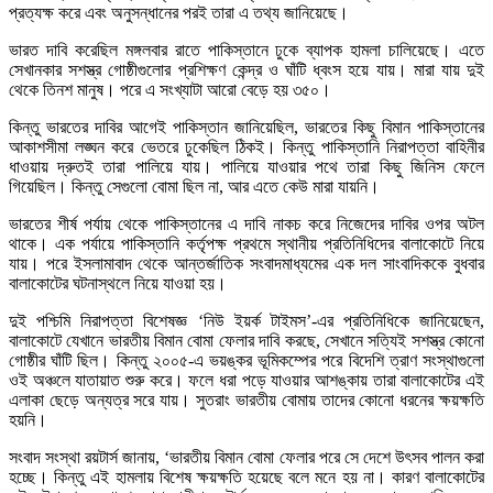
প্রত্যক্ষ করে এবং অনুসন্ধানের পরই তারা এ তথ্য জানিয়েছে।
ভারত দাবি করেছিল মঙ্গলবার রাতে পাকিস্তানে ঢুকে ব্যাপক হামলা চালিয়েছে। এতে
সেখানকার সশস্ত্র গোষ্ঠীগুলোর প্রশিক্ষণ কেন্দ্র ও ঘাঁটি ধ্বংস হয়ে যায়। মারা যায় দুই
থেকে তিনশ মানুষ। পরে এ সংখ্যাটা আরো বেড়ে হয় ৩৫০।
কিন্তু ভারতের দাবির আগেই পাকিস্তান জানিয়েছিল, ভারতের কিছু বিমান পাকিস্তানের
আকাশসীমা লঙ্ঘন করে ভেতরে ঢুকেছিল ঠিকই। কিন্তু পাকিস্তানি নিরাপত্তা বাহিনীর
ধাওয়ায় দ্রুতই তারা পালিয়ে যায়। পালিয়ে যাওয়ার পথে তারা কিছু জিনিস ফেলে
গিয়েছিল। কিন্তু সেগুলো বোমা ছিল না, আর এতে কেউ মারা যায়নি।
ভারতের শীর্ষ পর্যায় থেকে পাকিস্তানের এ দাবি নাকচ করে নিজেদের দাবির ওপর অটল
থাকে। এক পর্যায়ে পাকিস্তানি কর্তৃপক্ষ প্রথমে স্থানীয় প্রতিনিধিদের বালাকোটে নিয়ে
যায়। পরে ইসলামাবাদ থেকে আন্তর্জাতিক সংবাদমাধ্যমের এক দল সাংবাদিককে বুধবার
বালাকোটের ঘটনাস্থলে নিয়ে যাওয়া হয়।
দুই পশ্চিমি নিরাপত্তা বিশেষজ্ঞ ‘নিউ ইয়র্ক টাইমস’-এর প্রতিনিধিকে জানিয়েছেন,
বালাকোটে যেখানে ভারতীয় বিমান বোমা ফেলার দাবি করছে, সেখানে সত্যিই সশস্ত্র কোনো
গোষ্ঠীর ঘাঁটি ছিল। কিন্তু ২০০৫-এ ভয়ঙ্কর ভূমিকম্পের পরে বিদেশি ত্রাণ সংস্থাগুলো
ওই অঞ্চলে যাতায়াত শুরু করে। ফলে ধরা পড়ে যাওয়ার আশঙ্কায় তারা বালাকোটের এই
এলাকা ছেড়ে অন্যত্র সরে যায়। সুতরাং ভারতীয় বোমায় তাদের কোনো ধরনের ক্ষয়ক্ষতি
হয়নি।
সংবাদ সংস্থা রয়টার্স জানায়, ‘ভারতীয় বিমান বোমা ফেলার পরে সে দেশে উৎসব পালন করা
হচ্ছে। কিন্তু এই হামলায় বিশেষ ক্ষয়ক্ষতি হয়েছে বলে মনে হয় না। কারণ বালাকোটের