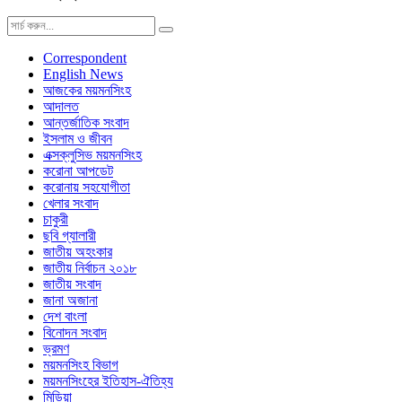
Correspondent
English News
আজকের ময়মনসিংহ
আদালত
আন্তর্জাতিক সংবাদ
ইসলাম ও জীবন
এক্সক্লুসিভ ময়মনসিংহ
করোনা আপডেট
করোনায় সহযোগীতা
খেলার সংবাদ
চাকুরী
ছবি গ্যালারী
জাতীয় অহংকার
জাতীয় নির্বাচন ২০১৮
জাতীয় সংবাদ
জানা অজানা
দেশ বাংলা
বিনোদন সংবাদ
ভ্রমণ
ময়মনসিংহ বিভাগ
ময়মনসিংহের ইতিহাস-ঐতিহ্য
মিডিয়া