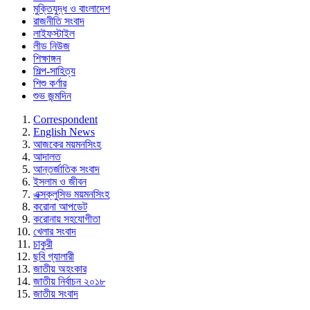
মুক্তিযুদ্ধ ও বাংলাদেশ
রাজনীতি সংবাদ
লাইফস্টাইল
লীড নিউজ
শিক্ষাঙ্গন
শিল্প-সাহিত্য
শিশু কর্ণার
শুভ জন্মদিন
Correspondent
English News
আজকের ময়মনসিংহ
আদালত
আন্তর্জাতিক সংবাদ
ইসলাম ও জীবন
এক্সক্লুসিভ ময়মনসিংহ
করোনা আপডেট
করোনায় সহযোগীতা
খেলার সংবাদ
চাকুরী
ছবি গ্যালারী
জাতীয় অহংকার
জাতীয় নির্বাচন ২০১৮
জাতীয় সংবাদ