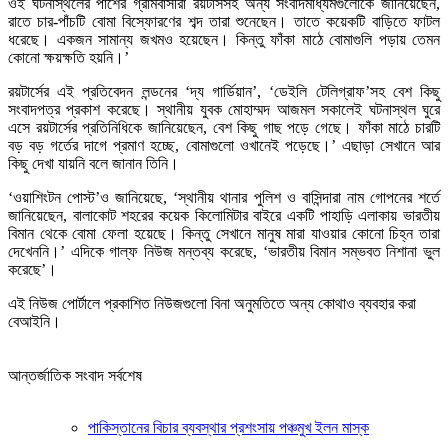
ওই ঘটনাস্থলের পাশের গ্রামবাসীরা রয়টার্সসহ অন্য সংবাদমাধ্যমগুলোকে জানিয়েছেন,
রাতে চার-পাঁচটি বোমা বিস্ফোরণের শব্দ তারা শুনেছেন। তাতে কয়েকটি বাড়িতে ফাটল
ধরেছে। একজন সামান্য জখমও হয়েছেন। কিন্তু ফাঁকা মাঠে বোমাগুলি পড়ায় তেমন
কোনো ক্ষয়ক্ষতি হয়নি।’
রয়টার্সের এই প্রতিবেদন লন্ডনের ‘দ্য গার্ডিয়ান’, ‘ডেইলি টেলিগ্রাফ’সহ বেশ কিছু
সংবাদপত্র প্রকাশ করেছে। স্থানীয় যুবক মোহাম্মদ আজমল সকালেই ঘটনাস্থল ঘুরে
এসে রয়টার্সের প্রতিনিধিকে জানিয়েছেন, বেশ কিছু গাছ পড়ে গেছে। ফাঁকা মাঠে চারটি
বড় বড় গর্তের দাগে প্রমাণ হচ্ছে, বোমাগুলো ওখানেই পড়েছে।’ এছাড়া সেখানে আর
কিছু দেখা যায়নি বলে জানান তিনি।
‘ওয়াশিংটন পোস্ট’ও জানিয়েছে, ‘স্থানীয় থানার পুলিশ ও বাসিন্দারা নাম গোপনের শর্তে
জানিয়েছেন, বালাকোট শহরের কয়েক কিলোমিটার বাইরে একটি পাহাড়ি এলাকায় ভারতীয়
বিমান থেকে বোমা ফেলা হয়েছে। কিন্তু সেখানে মানুষ মারা যাওয়ার কোনো চিহ্ন তারা
দেখেননি।’ এদিকে গাল্ফ নিউজ মন্তব্য করেছে, ‘ভারতীয় বিমান সম্ভবত নিশানা ভুল
করেছে’।
এই নিউজ পোর্টালে প্রকাশিত নিউজগুলো বিনা অনুমতিতে অন্য কোথাও ব্যবহার করা
বেআইনি।
আন্তর্জাতিক সংবাদ সর্বশেষ
পাকিস্তানের বিচার ব্যবস্থার প্রশংসায় পঞ্চমুখ ইলন মাস্ক