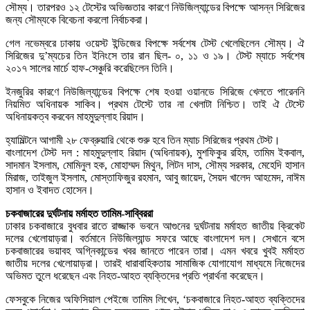
সৌম্য। তারপরও ১২ টেস্টের অভিজ্ঞতার কারণে নিউজিল্যান্ডের বিপক্ষে আসন্ন সিরিজের
জন্য সৌম্যকে বিবেচনা করলো নির্বাচকরা।
গেল নভেম্বরে ঢাকায় ওয়েস্ট ইন্ডিজের বিপক্ষে সর্বশেষ টেস্ট খেলেছিলেন সৌম্য। ঐ
সিরিজের দু’ম্যচের তিন ইনিংসে তার রান ছিল- ০, ১১ ও ১৯। টেস্ট ম্যাচে সর্বশেষ
২০১৭ সালের মার্চে হাফ-সেঞ্চুরি করেছিলেন তিনি।
ইনজুরির কারণে নিউজিল্যান্ডের বিপক্ষে শেষ হওয়া ওয়ানডে সিরিজে খেলতে পারেননি
নিয়মিত অধিনায়ক সাকিব। প্রথম টেস্টে তার না খেলাটা নিশ্চিত। তাই ঐ টেস্টে
অধিনায়কত্ব করবেন মাহমুদুল্লাহ রিয়াদ।
হ্যামিল্টনে আগামী ২৮ ফেব্রুয়ারি থেকে শুরু হবে তিন ম্যাচ সিরিজের প্রথম টেস্ট।
বাংলাদেশ টেস্ট দল : মাহমুদুল্লাহ রিয়াদ (অধিনায়ক), মুশফিকুর রহিম, তামিম ইকবাল,
সাদমান ইসলাম, মোমিনুল হক, মোহাম্মদ মিথুন, লিটন দাস, সৌম্য সরকার, মেহেদি হাসান
মিরাজ, তাইজুল ইসলাম, মোস্তাফিজুর রহমান, আবু জায়েদ, সৈয়দ খালেদ আহমেদ, নাঈম
হাসান ও ইবাদত হোসেন।
চকবাজারের দুর্ঘটনায় মর্মাহত তামিম-সাব্বিররা
ঢাকার চকবাজারে বুধবার রাতে রাজ্জাক ভবনে আগুনের দুর্ঘটনায় মর্মাহত জাতীয় ক্রিকেট
দলের খেলোয়াড়রা। বর্তমানে নিউজিল্যান্ড সফরে আছে বাংলাদেশ দল। সেখানে বসে
চকবাজারের ভয়াবহ অগ্নিকান্ডের খবর জানতে পারেন তারা। এমন খবরে খুবই মর্মাহত
জাতীয় দলের খেলোয়াড়রা। তারই ধারাবাহিকতায় সামাজিক যোগাযোগ মাধ্যমে নিজেদের
অভিমত তুলে ধরেছেন এবং নিহত-আহত ব্যক্তিদের প্রতি প্রার্থনা করেছেন।
ফেসবুকে নিজের অফিসিয়াল পেইজে তামিম লিখেন, ‘চকবাজারে নিহত-আহত ব্যক্তিদের