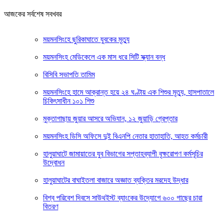
আজকের সর্বশেষ সবখবর
ময়মনসিংহে ছুরিকাঘাতে যুবকের মৃত্যু
ময়মনসিংহ মেডিকেলে এক মাস ধরে সিটি স্ক্যান বন্ধ
বিসিবি সভাপতি তামিম
ময়মনসিংহে হামে আক্রান্ত হয়ে ২৪ ঘণ্টায় এক শিশুর মৃত্যু, হাসপাতালে
চিকিৎসাধীন ১০১ শিশু
মুক্তাগাছায় জুয়ার আসরে অভিযান, ১২ জুয়াড়ি গ্রেপ্তার
ময়মনসিংহ ডিসি অফিসে দুই বিএনপি নেতার হাতাহাতি, আহত কর্মচারী
হালুয়াঘাটে জামায়াতের যুব বিভাগের সপ্তাহব্যাপী বৃক্ষরোপণ কর্মসূচির
উদ্বোধন
হালুয়াঘাটের বাঘাইতলা বাজারে অজ্ঞাত ব্যক্তির মরদেহ উদ্ধার
বিশ্ব পরিবেশ দিবসে সাউথইস্ট ব্যাংকের উদ্যোগে ৬০০ গাছের চারা
বিতরণ