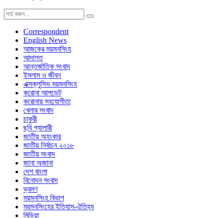
Correspondent
English News
আজকের ময়মনসিংহ
আদালত
আন্তর্জাতিক সংবাদ
ইসলাম ও জীবন
এক্সক্লুসিভ ময়মনসিংহ
করোনা আপডেট
করোনায় সহযোগীতা
খেলার সংবাদ
চাকুরী
ছবি গ্যালারী
জাতীয় অহংকার
জাতীয় নির্বাচন ২০১৮
জাতীয় সংবাদ
জানা অজানা
দেশ বাংলা
বিনোদন সংবাদ
ভ্রমণ
ময়মনসিংহ বিভাগ
ময়মনসিংহের ইতিহাস-ঐতিহ্য
মিডিয়া