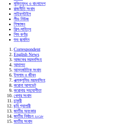
মুক্তিযুদ্ধ ও বাংলাদেশ
রাজনীতি সংবাদ
লাইফস্টাইল
লীড নিউজ
শিক্ষাঙ্গন
শিল্প-সাহিত্য
শিশু কর্ণার
শুভ জন্মদিন
Correspondent
English News
আজকের ময়মনসিংহ
আদালত
আন্তর্জাতিক সংবাদ
ইসলাম ও জীবন
এক্সক্লুসিভ ময়মনসিংহ
করোনা আপডেট
করোনায় সহযোগীতা
খেলার সংবাদ
চাকুরী
ছবি গ্যালারী
জাতীয় অহংকার
জাতীয় নির্বাচন ২০১৮
জাতীয় সংবাদ