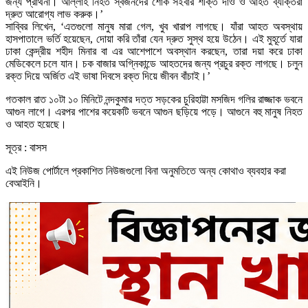
জন্য প্রার্থনা। আল্লাহ নিহত স্বজনদের শোক সইবার শক্তি দাও ও আহত ব্যক্তিরা
দ্রুত আরোগ্য লাভ করুক।’
সাব্বির লিখেন, ‘এতগুলো মানুষ মারা গেল, খুব খারাপ লাগছে। যাঁরা আহত অবস্থায়
হাসপাতালে ভর্তি হয়েছেন, দোয়া করি তাঁরা যেন দ্রুত সুস্থ হয়ে উঠেন। এই মুহূর্তে যারা
ঢাকা কেন্দ্রীয় শহীদ মিনার বা এর আশেপাশে অবস্থান করছেন, তারা দয়া করে ঢাকা
মেডিকেলে চলে যান। চক বাজার অগ্নিকান্ডে আহতদের জন্য প্রচুর রক্ত লাগছে। চলুন
রক্ত দিয়ে অর্জিত এই ভাষা দিবসে রক্ত দিয়ে জীবন বাঁচাই।’
গতকাল রাত ১০টা ১০ মিনিটে নন্দকুমার দত্ত সড়কের চুরিহাট্টা মসজিদ গলির রাজ্জাক ভবনে
আগুন লাগে। এরপর পাশের কয়েকটি ভবনে আগুন ছড়িয়ে পড়ে। আগুনে বহু মানুষ নিহত
ও আহত হয়েছে।
সূত্র : বাসস
এই নিউজ পোর্টালে প্রকাশিত নিউজগুলো বিনা অনুমতিতে অন্য কোথাও ব্যবহার করা
বেআইনি।