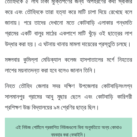
তৌহিদকে ৫ লাখ টাকা মুক্তিপণের জন্য অপহরণের কথা স্বীকার
করে এবং তৌহিদকে তারা হত্যা করে মাটি চাপা দিয়ে রেখেছে বলে
জানায়। পরে তাদের দেখানো মতে কোটবাড়ি এলাকার গন্ধমতি
গ্রামের একটি বালুর মাঠের একপাশে মাটি খুঁড়ে ওই ছাত্রের লাশ
উদ্ধার করা হয়। এ ঘটনায় থানায় মামলা দায়েরের প্রস্তুতি চলছে।
মঙ্গলবার কুমিল্লা মেডিক্যাল কলেজ হাসপাতালের মর্গে নিহতের
লাশের ময়নাতদন্ত করা হবে বলেও জানান তিনি।
নিহত তৌহিদ জেলার সদর দক্ষিণ উপজেলার কোটবাড়িসংলগ্ন
সালমানপুর গ্রামের আবু মুছার ছেলে এবং কোটবাড়ি কারিগরী
প্রশিক্ষণ উচ্চ বিদ্যালয়ের ৯ম শ্রেণির ছাত্র ছিল।
এই নিউজ পোর্টালে প্রকাশিত নিউজগুলো বিনা অনুমতিতে অন্য কোথাও
ব্যবহার করা বেআইনি।