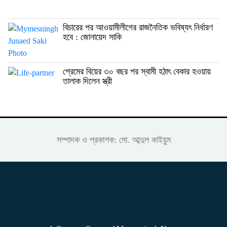
বিচারের পর আওয়ামীলীগের রাজনৈতিক ভবিষ্যৎ নির্ধারণ
হবে : জোনায়েদ সাকি
প্রেমের বিয়ের ৩০ বছর পর স্বামী হঠাৎ বেকার হওয়ায়
তালাক দিলেন স্ত্রী
সম্পাদক ও প্রকাশক: মো. আব্দুল কাইয়ুম